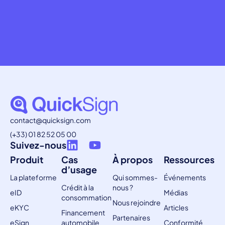
contact@quicksign.com
(+33) 01 82 52 05 00
Suivez-nous
Produit
Cas
À propos
Ressources
d’usage
La plateforme
Qui sommes-
Événements
Crédit à la
nous ?
eID
Médias
consommation
Nous rejoindre
eKYC
Articles
Financement
Partenaires
eSign
automobile
Conformité