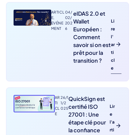
ARTICL
04/
eIDAS 2.0 et
E
,
02/
Wallet
Li
EVÉNE
202
Européen :
re
MENT
6
Comment
l'
savoir si on est
ar
prêt pour la
ti
transition ?
cl
e
AR
26/1
QuickSign est
TI
1/2
certifié ISO
Lir
CL
025
27001 : Une
e
E
étape clé pour
l'a
la confiance
rti