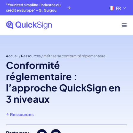
"Younited simplifie l'industrie du
FR
EN
crédit en Europe" - G. Guigou
Accueil
/
Ressources
/
Maîtriser la conformité réglementaire
Conformité
réglementaire :
l’approche QuickSign en
3 niveaux
Ressources