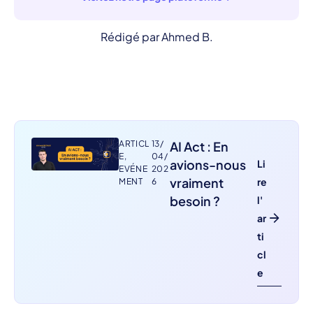
Rédigé par Ahmed B.
ARTICL
13/
AI Act : En
E
,
04/
avions-nous
Li
EVÉNE
202
vraiment
re
MENT
6
besoin ?
l'
ar
ti
cl
e