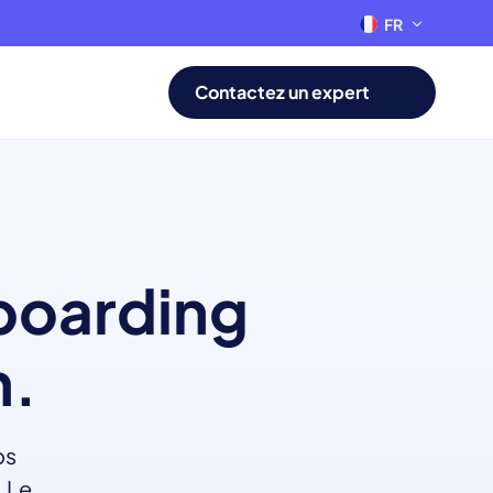
FR
EN
Contactez un expert
boarding
n.
os
. Le