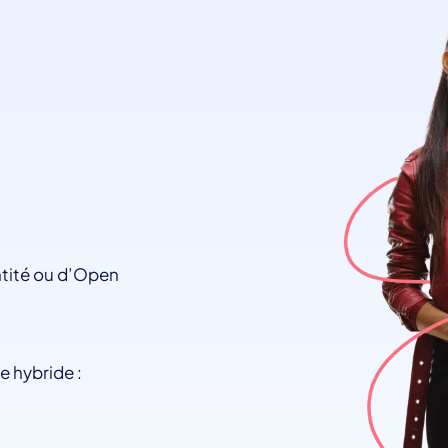
ntité ou d’Open
e hybride :