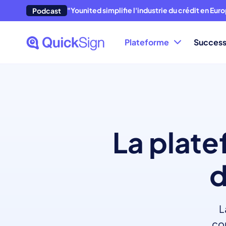
"Younited simplifie l'industrie du crédit en Eur
Podcast
Plateforme
Success
La plat
d
L
con