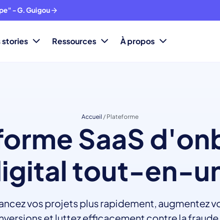
ope" - G. Guigou
 stories
Ressources
À propos
Accueil
/
Plateforme
eforme SaaS d'on
igital tout-en-u
ancez vos projets plus rapidement, augmentez v
versions et luttez efficacement contre la fraude