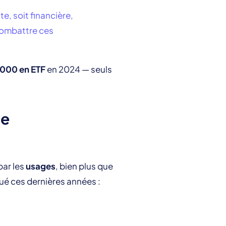
e, soit financière,
combattre ces
 000 en ETF
en 2024 — seuls
de
par les
usages
, bien plus que
ué ces dernières années :