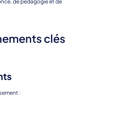
ience, de pédagogie et de
gnements clés
nts
ssement :